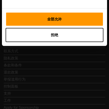
Vesivärava tn 50-201, 10152
全部允许
快速导航
拒绝
评论
联系方式
隐私政策
条款和条件
退款政策
举报滥用行为
控制面板
支持
工作
Apply for Sponsorship