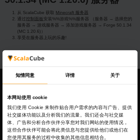
从 ScalaCube 获取
Minecraft 服务器
通过
控制面板
安装%%游戏%%服务器 （服务器 → 选择您的
服务器 → 游戏服务器 → 添加游戏服务器 → Forge 50.1.34
(MC 1.20.6)）
享受在服务器上玩的乐趣!
知情同意
详情
关于
我们公司
本网站使用 cookie
我们使用 Cookie 来制作贴合用户需求的内容与广告、提供
Scalable Hosting Solutions OÜ
社交媒体功能以及分析我们的流量。我们还会与社交媒
注册码: 14652605
体、广告和分析合作伙伴分享您对我们网站的使用情况，
增值税号: EE102133820
这些合作伙伴可能会将此类信息与您提供给他们或他们在
地址: Harju maakond, Tallinn, Kesklinna linnaosa,
您使用其服务的过程中收集的其他信息相结合。