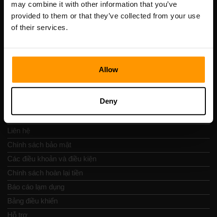
may combine it with other information that you’ve
Số VAT: EE102133820
provided to them or that they’ve collected from your use
Địa chỉ: Harju maakond, Tallinn, Kesklinna linnaosa,
of their services.
Vesivärava tn 50-201, 10152
Allow
Nav nhanh chóng
Deny
Đánh giá
Liên hệ
Chính sách bảo mật
Các điều khoản và điều kiện
Chính sách hoàn lại tiền
Báo cáo lạm dụng
Bảng điều khiển
Hỗ trợ