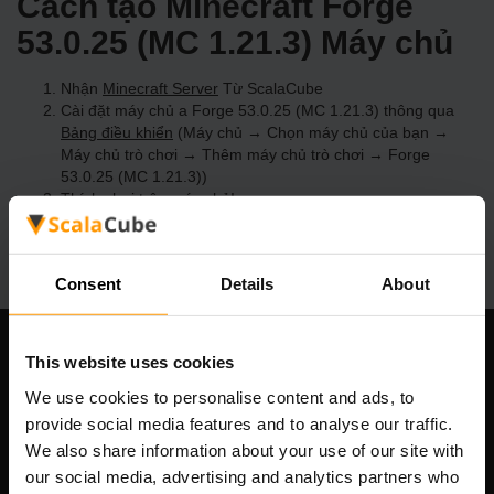
Cách tạo Minecraft Forge
53.0.25 (MC 1.21.3) Máy chủ
Nhận
Minecraft Server
Từ ScalaCube
Cài đặt máy chủ a Forge 53.0.25 (MC 1.21.3) thông qua
Bảng điều khiển
(Máy chủ → Chọn máy chủ của bạn →
Máy chủ trò chơi → Thêm máy chủ trò chơi → Forge
53.0.25 (MC 1.21.3))
Thích chơi trên máy chủ!
Consent
Details
About
This website uses cookies
Công ty chúng tôi
We use cookies to personalise content and ads, to
provide social media features and to analyse our traffic.
We also share information about your use of our site with
Scalable Hosting Solutions OÜ
our social media, advertising and analytics partners who
Mã số đăng ký: 14652605