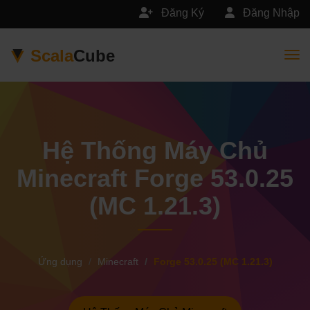
Đăng Ký
Đăng Nhập
Scala
Cube
Togg
Hệ Thống Máy Chủ
Minecraft Forge 53.0.25
(MC 1.21.3)
Ứng dụng
Minecraft
Forge 53.0.25 (MC 1.21.3)