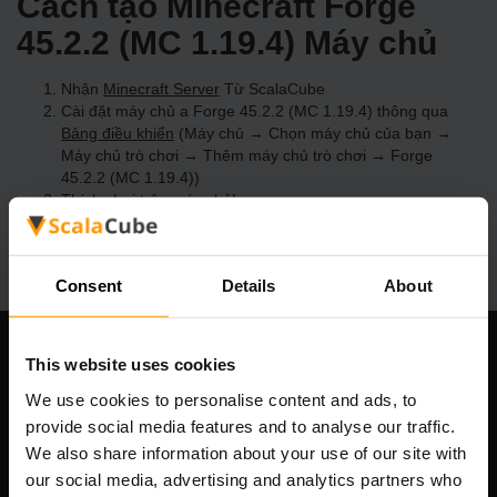
Cách tạo Minecraft Forge
45.2.2 (MC 1.19.4) Máy chủ
Nhận
Minecraft Server
Từ ScalaCube
Cài đặt máy chủ a Forge 45.2.2 (MC 1.19.4) thông qua
Bảng điều khiển
(Máy chủ → Chọn máy chủ của bạn →
Máy chủ trò chơi → Thêm máy chủ trò chơi → Forge
45.2.2 (MC 1.19.4))
Thích chơi trên máy chủ!
Consent
Details
About
This website uses cookies
Công ty chúng tôi
We use cookies to personalise content and ads, to
provide social media features and to analyse our traffic.
We also share information about your use of our site with
Scalable Hosting Solutions OÜ
our social media, advertising and analytics partners who
Mã số đăng ký: 14652605