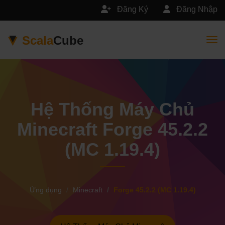
Đăng Ký
Đăng Nhập
Scala
Cube
Togg
Hệ Thống Máy Chủ
Minecraft Forge 45.2.2
(MC 1.19.4)
Ứng dụng
Minecraft
Forge 45.2.2 (MC 1.19.4)