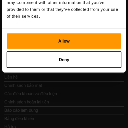
may combine it with other information that you’ve
Số VAT: EE102133820
provided to them or that they’ve collected from your use
Địa chỉ: Harju maakond, Tallinn, Kesklinna linnaosa,
of their services.
Vesivärava tn 50-201, 10152
Allow
Nav nhanh chóng
Deny
Đánh giá
Liên hệ
Chính sách bảo mật
Các điều khoản và điều kiện
Chính sách hoàn lại tiền
Báo cáo lạm dụng
Bảng điều khiển
Hỗ trợ