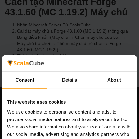
Cách tạo Minecraft Forge
43.1.60 (MC 1.19.2) Máy chủ
Nhận
Minecraft Server
Từ ScalaCube
Cài đặt máy chủ a Forge 43.1.60 (MC 1.19.2) thông qua
Bảng điều khiển
(Máy chủ → Chọn máy chủ của bạn →
Máy chủ trò chơi → Thêm máy chủ trò chơi → Forge
43.1.60 (MC 1.19.2))
Thích chơi trên máy chủ!
Consent
Details
About
This website uses cookies
Công ty chúng tôi
We use cookies to personalise content and ads, to
provide social media features and to analyse our traffic.
We also share information about your use of our site with
Scalable Hosting Solutions OÜ
our social media, advertising and analytics partners who
Mã số đăng ký: 14652605