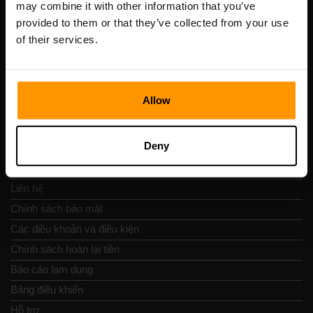
may combine it with other information that you’ve
Số VAT: EE102133820
provided to them or that they’ve collected from your use
Địa chỉ: Harju maakond, Tallinn, Kesklinna linnaosa,
of their services.
Vesivärava tn 50-201, 10152
Allow
Nav nhanh chóng
Deny
Đánh giá
Liên hệ
Chính sách bảo mật
Các điều khoản và điều kiện
Chính sách hoàn lại tiền
Báo cáo lạm dụng
Bảng điều khiển
Hỗ trợ