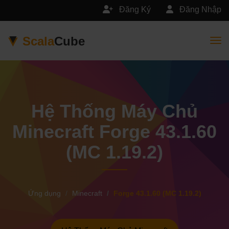
Đăng Ký
Đăng Nhập
Scala
Cube
Togg
Hệ Thống Máy Chủ
Minecraft Forge 43.1.60
(MC 1.19.2)
Ứng dụng
Minecraft
Forge 43.1.60 (MC 1.19.2)