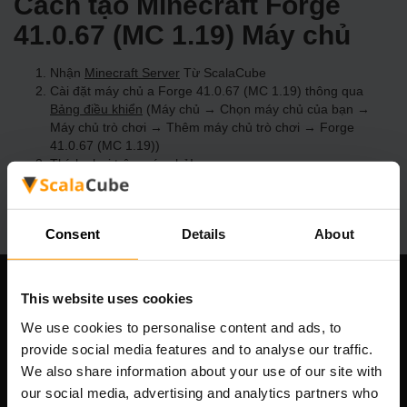
Cách tạo Minecraft Forge
41.0.67 (MC 1.19) Máy chủ
Nhận
Minecraft Server
Từ ScalaCube
Cài đặt máy chủ a Forge 41.0.67 (MC 1.19) thông qua
Bảng điều khiển
(Máy chủ → Chọn máy chủ của bạn →
Máy chủ trò chơi → Thêm máy chủ trò chơi → Forge
41.0.67 (MC 1.19))
Thích chơi trên máy chủ!
Consent
Details
About
This website uses cookies
Công ty chúng tôi
We use cookies to personalise content and ads, to
provide social media features and to analyse our traffic.
We also share information about your use of our site with
Scalable Hosting Solutions OÜ
our social media, advertising and analytics partners who
Mã số đăng ký: 14652605