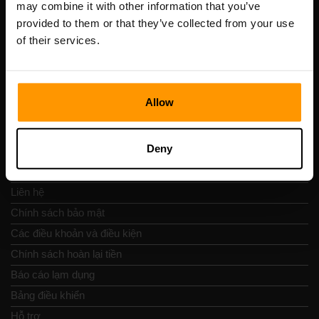
may combine it with other information that you’ve
Số VAT: EE102133820
provided to them or that they’ve collected from your use
Địa chỉ: Harju maakond, Tallinn, Kesklinna linnaosa,
of their services.
Vesivärava tn 50-201, 10152
Allow
Nav nhanh chóng
Deny
Đánh giá
Liên hệ
Chính sách bảo mật
Các điều khoản và điều kiện
Chính sách hoàn lại tiền
Báo cáo lạm dụng
Bảng điều khiển
Hỗ trợ