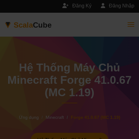
Đăng Ký
Đăng Nhập
Scala
Cube
Togg
Hệ Thống Máy Chủ
Minecraft Forge 41.0.67
(MC 1.19)
Ứng dụng
Minecraft
Forge 41.0.67 (MC 1.19)