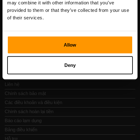
may combine it with other information that you’ve
Số VAT: EE102133820
provided to them or that they’ve collected from your use
Địa chỉ: Harju maakond, Tallinn, Kesklinna linnaosa,
of their services.
Vesivärava tn 50-201, 10152
Allow
Nav nhanh chóng
Deny
Đánh giá
Liên hệ
Chính sách bảo mật
Các điều khoản và điều kiện
Chính sách hoàn lại tiền
Báo cáo lạm dụng
Bảng điều khiển
Hỗ trợ