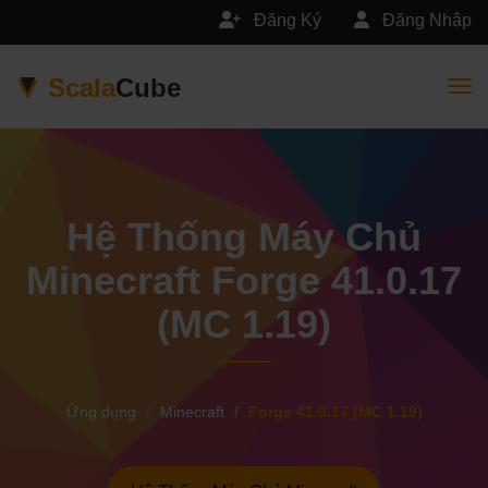
Đăng Ký
Đăng Nhập
Scala
Cube
Togg
Hệ Thống Máy Chủ
Minecraft Forge 41.0.17
(MC 1.19)
Ứng dụng
Minecraft
Forge 41.0.17 (MC 1.19)