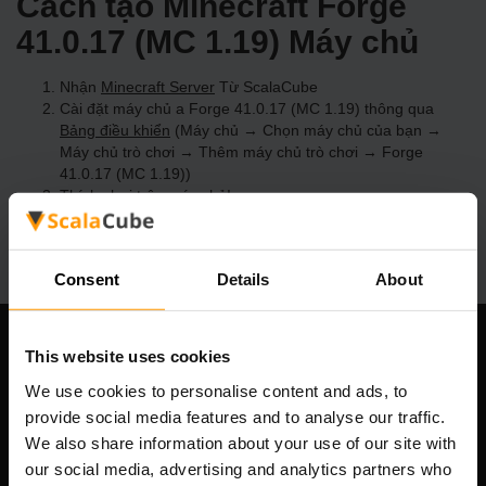
Cách tạo Minecraft Forge
41.0.17 (MC 1.19) Máy chủ
Nhận
Minecraft Server
Từ ScalaCube
Cài đặt máy chủ a Forge 41.0.17 (MC 1.19) thông qua
Bảng điều khiển
(Máy chủ → Chọn máy chủ của bạn →
Máy chủ trò chơi → Thêm máy chủ trò chơi → Forge
41.0.17 (MC 1.19))
Thích chơi trên máy chủ!
Consent
Details
About
This website uses cookies
Công ty chúng tôi
We use cookies to personalise content and ads, to
provide social media features and to analyse our traffic.
We also share information about your use of our site with
Scalable Hosting Solutions OÜ
our social media, advertising and analytics partners who
Mã số đăng ký: 14652605