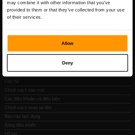
may combine it with other information that you’ve
Số VAT: EE102133820
provided to them or that they’ve collected from your use
Địa chỉ: Harju maakond, Tallinn, Kesklinna linnaosa,
of their services.
Vesivärava tn 50-201, 10152
Allow
Nav nhanh chóng
Deny
Đánh giá
Liên hệ
Chính sách bảo mật
Các điều khoản và điều kiện
Chính sách hoàn lại tiền
Báo cáo lạm dụng
Bảng điều khiển
Hỗ trợ