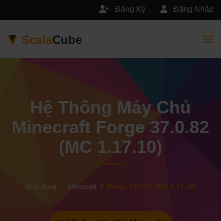
Đăng Ký
Đăng Nhập
Scala
Cube
Togg
Hệ Thống Máy Chủ
Minecraft Forge 37.0.82
(MC 1.17.10)
Ứng dụng
Minecraft
Forge 37.0.82 (MC 1.17.10)