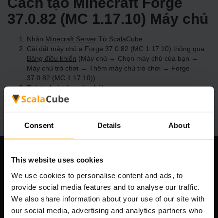
Cách tạo Minecraft Forge
37.0.82 (MC 1.17.10) Máy chủ
Nhận
Minecraft Server
Từ ScalaCube
Cài đặt máy chủ a Forge 37.0.82 (MC 1.17.10) thông qua
Bảng điều khiển
(Máy chủ → Chọn máy chủ của bạn →
Máy chủ trò chơi → Thêm máy chủ trò chơi → Forge
37.0.82 (MC 1.17.10))
Thích chơi trên máy chủ!
Consent
Details
About
This website uses cookies
Công ty chúng tôi
We use cookies to personalise content and ads, to
provide social media features and to analyse our traffic.
We also share information about your use of our site with
Scalable Hosting Solutions OÜ
our social media, advertising and analytics partners who
Mã số đăng ký: 14652605