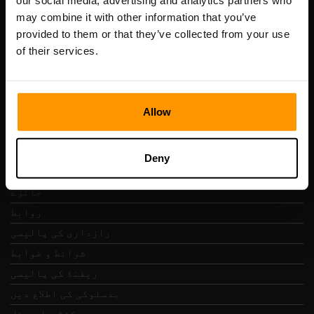
our social media, advertising and analytics partners who
Scalable Hosting Solutions OÜ
may combine it with other information that you’ve
رجسٹریشن کوڈ: 14652605
provided to them or that they’ve collected from your use
VAT نمبر: EE102133820
of their services.
پتہ: Harju maakond, Tallinn, Kesklinna linnaosa,
Vesivärava tn 50-201, 10152
Allow
فوری نیویگیشن
Deny
جائزے
روابط
رازداری کی پالیسی
شرائط و ضوابط
ریفنڈ کی پالیسی
بدسلوکی کی اطلاع دیں
کنٹرول پینل