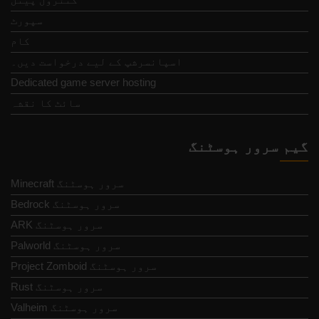
سپورٹ
کام
اسپانسرشپ کے لیے درخواست دیں۔
Dedicated game server hosting
سائٹ کا نقشہ
گیم سرور ہوسٹنگ
Minecraft سرور ہوسٹنگ
Bedrock سرور ہوسٹنگ
ARK سرور ہوسٹنگ
Palworld سرور ہوسٹنگ
Project Zomboid سرور ہوسٹنگ
Rust سرور ہوسٹنگ
Valheim سرور ہوسٹنگ