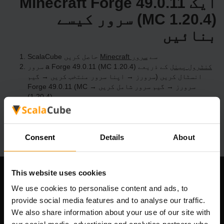
ایک Minecraft Forge 49.0.11
(MC 1.20.4) سرور کیسے
بنائیں
ScalaCube سے
Minecraft سرور
حاصل کریں
کنٹرول پینل
کے ذریعے a Forge 49.0.11 (MC 1.20.4) سرور
انسٹال کریں (سرورز → اپنا سرور منتخب کریں → گیم
سرورز → گیم سرور شامل کریں → Forge 49.0.11 (MC
1.20.4))
سرور پر کھیلنے کا مزہ لیں!
Consent
Details
About
This website uses cookies
ہماری کمپنی
We use cookies to personalise content and ads, to
provide social media features and to analyse our traffic.
We also share information about your use of our site with