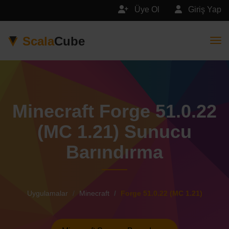
Üye Ol
Giriş Yap
Scala
Cube
Togg
Minecraft Forge 51.0.22
(MC 1.21) Sunucu
Barındırma
Uygulamalar
Minecraft
Forge 51.0.22 (MC 1.21)