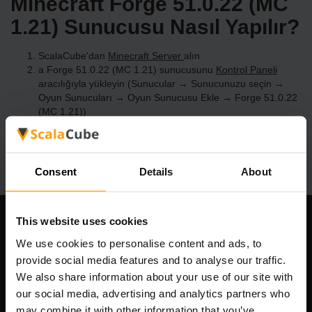
Minecraft Forge 51.0.22 (MC
1.21) Sunucusu Nasıl Yapılır?
ScalaCube'dan
Minecraft Server
alın
a Forge 51.0.22 (MC 1.21) sunucusunu
Kontrol Paneli
aracılığıyla yükleyin (Sunucular → Sunucunuzu seçin →
Oyun Sunucuları → Oyun Sunucusu Ekle → Forge 51.0.22
(MC 1.21))
Sunucuda oynamanın tadını çıkarın!
Consent
Details
About
This website uses cookies
Şirketimiz
We use cookies to personalise content and ads, to
provide social media features and to analyse our traffic.
We also share information about your use of our site with
our social media, advertising and analytics partners who
Scalable Hosting Solutions OÜ
may combine it with other information that you’ve
Tescil kodu: 14652605