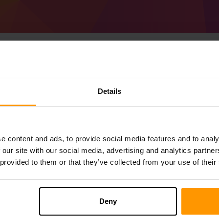
Minecraft Forge 45.2
Details
Nasıl Yapılır?
ScalaCube'dan
Minecraft Server
alın
a Forge 45.2.2 (MC 1.19.4) sunucusunu
K
e content and ads, to provide social media features and to analy
Sunucunuzu seçin → Oyun Sunucuları → 
 our site with our social media, advertising and analytics partn
Sunucuda oynamanın tadını çıkarın!
 provided to them or that they’ve collected from your use of their
Deny