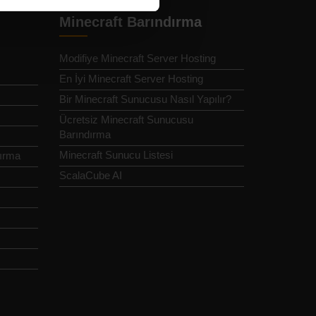
Minecraft Barındırma
Modifiye Minecraft Server Hosting
En İyi Minecraft Server Hosting
Bir Minecraft Sunucusu Nasıl Yapılır?
Ücretsiz Minecraft Sunucusu
Barındırma
Minecraft Sunucu Listesi
dırma
ScalaCube AI