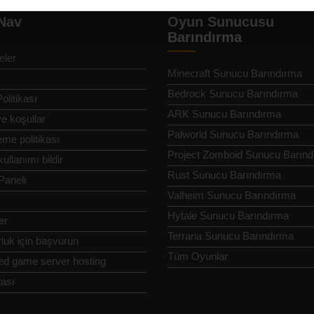
 Nav
Oyun Sunucusu
Barındırma
eler
Minecraft Sunucu Barındırma
Bedrock Sunucu Barındırma
Politikası
ARK Sunucu Barındırma
ve koşullar
Palworld Sunucu Barındırma
me politikası
Project Zomboid Sunucu Barın
ullanımı bildir
Rust Sunucu Barındırma
Paneli
Valheim Sunucu Barındırma
Hytale Sunucu Barındırma
er
Terraria Sunucu Barındırma
luk için başvurun
Tüm Oyunlar
ed game server hosting
tası