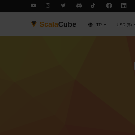
Scala
Cube
TR
USD ($)