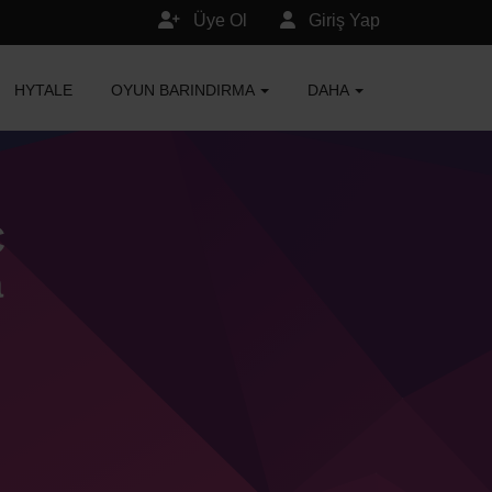
Üye Ol
Giriş Yap
HYTALE
OYUN BARINDIRMA
DAHA
C
a