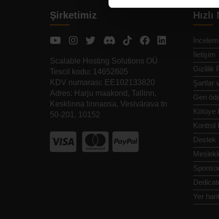
Şirketimiz
Hızlı
İncelem
İletişim
Scalable Hosting Solutions OÜ
Gizlilik 
Tescil kodu: 14652605
KDV numarası: EE102133820
Şartlar 
Adres: Harju maakond, Tallinn,
Geri öde
Kesklinna linnaosa, Vesivärava tn
Kötüye k
50-201, 10152
Kontrol 
Destek
Meslekl
Sponsor
Dedicat
Yer hari