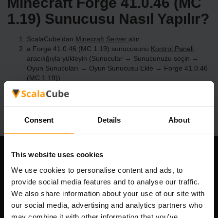
Minecraft Forge 41.0.46 (MC
1.19) Sunucusu Nasıl Yapılır?
ScalaCube'dan
Minecraft Server
alın
a Forge 41.0.46 (MC 1.19) sunucusunu
Kontrol Paneli
aracılığıyla yükleyin (Sunucular → Sunucunuzu seçin →
Oyun Sunucuları → Oyun Sunucusu Ekle → Forge 41.0.46
(MC 1.19))
Sunucuda oynamanın tadını çıkarın!
Consent
Details
About
This website uses cookies
Şirketimiz
We use cookies to personalise content and ads, to
provide social media features and to analyse our traffic.
We also share information about your use of our site with
our social media, advertising and analytics partners who
Scalable Hosting Solutions OÜ
may combine it with other information that you’ve
Tescil kodu: 14652605