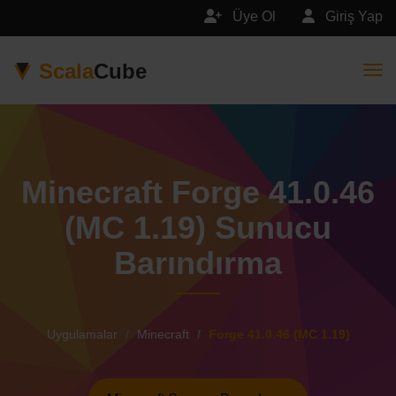
Üye Ol
Giriş Yap
Scala
Cube
Togg
Minecraft Forge 41.0.46
(MC 1.19) Sunucu
Barındırma
Uygulamalar
Minecraft
Forge 41.0.46 (MC 1.19)