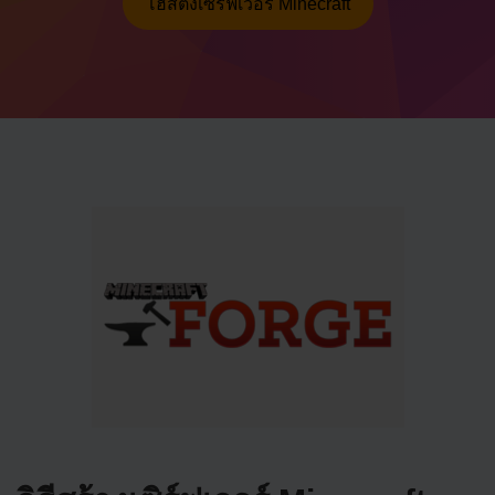
โฮสติ้งเซิร์ฟเวอร์ Minecraft