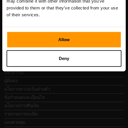
may combine it with other information that you’ve
เลขที่จดทะเบียน: 14652605
provided to them or that they’ve collected from your use
เลขที่ผู้เสียภาษี: EE102133820
of their services.
ที่อยู่: Harju maakond, Tallinn, Kesklinna linnaosa,
Vesivärava tn 50-201, 10152
Allow
การนำทางแบบรวดเร็ว
Deny
บทวิจารณ์
ผู้ติดต่อ
นโยบายความเป็นส่วนตัว
ข้อกำหนดและเงื่อนไข
นโยบายการคืนเงิน
รายงานการละเมิด
แผงควบคุม