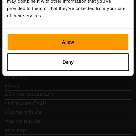
may combine it with other information that you’ve
เลขที่จดทะเบียน: 14652605
provided to them or that they’ve collected from your use
เลขที่ผู้เสียภาษี: EE102133820
of their services.
ที่อยู่: Harju maakond, Tallinn, Kesklinna linnaosa,
Vesivärava tn 50-201, 10152
Allow
การนำทางแบบรวดเร็ว
Deny
บทวิจารณ์
ผู้ติดต่อ
นโยบายความเป็นส่วนตัว
ข้อกำหนดและเงื่อนไข
นโยบายการคืนเงิน
รายงานการละเมิด
แผงควบคุม