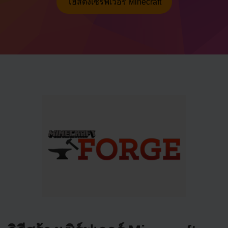
โฮสติ้งเซิร์ฟเวอร์ Minecraft