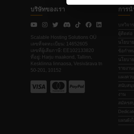
บริษัทของเรา
การน
บทวิจาร
ผู้ติดต่อ
Scalable Hosting Solutions OÜ
นโยบายค
เลขที่จดทะเบียน: 14652605
เลขที่ผู้เสียภาษี: EE102133820
ข้อกำหน
ที่อยู่: Harju maakond, Tallinn,
นโยบายก
Kesklinna linnaosa, Vesivärava tn
รายงาน
50-201, 10152
แผงควบ
สนับสนุ
งาน
สมัครสป
Dedicat
แผนผังไ