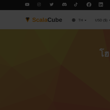
Scala
Cube
TH
USD ($)
โฮ