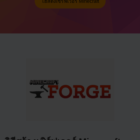
โฮสติ้งเซิร์ฟเวอร์ Minecraft