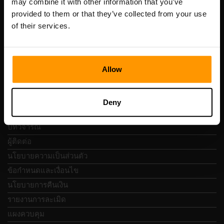
may combine it with other information that you’ve
เลขที่จดทะเบียน: 14652605
provided to them or that they’ve collected from your use
เลขที่ผู้เสียภาษี: EE102133820
of their services.
ที่อยู่: Harju maakond, Tallinn, Kesklinna linnaosa,
Vesivärava tn 50-201, 10152
Allow
การนำทางแบบรวดเร็ว
Deny
บทวิจารณ์
ผู้ติดต่อ
นโยบายความเป็นส่วนตัว
ข้อกำหนดและเงื่อนไข
นโยบายการคืนเงิน
รายงานการละเมิด
แผงควบคุม