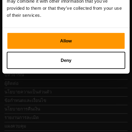
may combine it with other information that you’ve
เลขที่จดทะเบียน: 14652605
provided to them or that they’ve collected from your use
เลขที่ผู้เสียภาษี: EE102133820
of their services.
ที่อยู่: Harju maakond, Tallinn, Kesklinna linnaosa,
Vesivärava tn 50-201, 10152
Allow
การนำทางแบบรวดเร็ว
Deny
บทวิจารณ์
ผู้ติดต่อ
นโยบายความเป็นส่วนตัว
ข้อกำหนดและเงื่อนไข
นโยบายการคืนเงิน
รายงานการละเมิด
แผงควบคุม