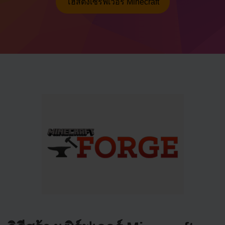
โฮสติ้งเซิร์ฟเวอร์ Minecraft