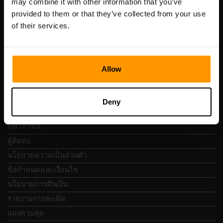
may combine it with other information that you’ve
เลขที่จดทะเบียน: 14652605
provided to them or that they’ve collected from your use
เลขที่ผู้เสียภาษี: EE102133820
of their services.
ที่อยู่: Harju maakond, Tallinn, Kesklinna linnaosa,
Vesivärava tn 50-201, 10152
Allow
การนำทางแบบรวดเร็ว
Deny
บทวิจารณ์
ผู้ติดต่อ
นโยบายความเป็นส่วนตัว
ข้อกำหนดและเงื่อนไข
นโยบายการคืนเงิน
รายงานการละเมิด
แผงควบคุม