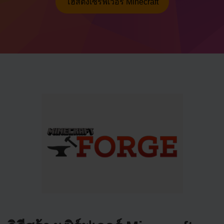
โฮสติ้งเซิร์ฟเวอร์ Minecraft