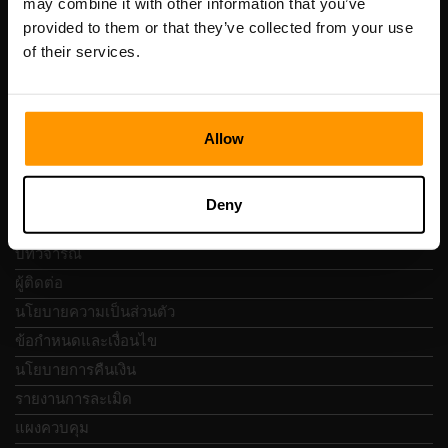
may combine it with other information that you’ve
เลขที่จดทะเบียน: 14652605
provided to them or that they’ve collected from your use
เลขที่ผู้เสียภาษี: EE102133820
of their services.
ที่อยู่: Harju maakond, Tallinn, Kesklinna linnaosa,
Vesivärava tn 50-201, 10152
Allow
การนำทางแบบรวดเร็ว
Deny
บทวิจารณ์
ผู้ติดต่อ
นโยบายความเป็นส่วนตัว
ข้อกำหนดและเงื่อนไข
นโยบายการคืนเงิน
รายงานการละเมิด
แผงควบคุม