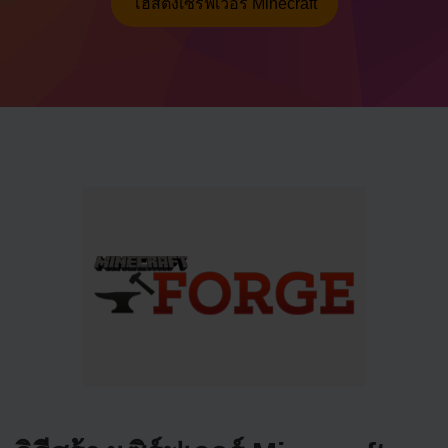
โฮสติ้งเซิร์ฟเวอร์ Minecraft