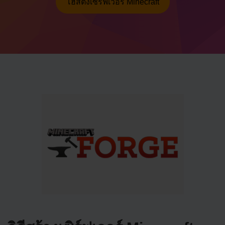
โฮสติ้งเซิร์ฟเวอร์ Minecraft