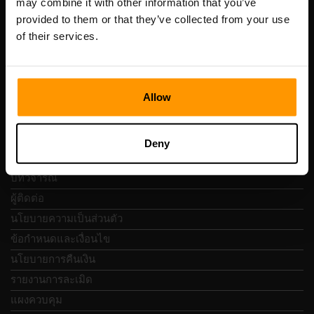
may combine it with other information that you’ve
เลขที่จดทะเบียน: 14652605
provided to them or that they’ve collected from your use
เลขที่ผู้เสียภาษี: EE102133820
of their services.
ที่อยู่: Harju maakond, Tallinn, Kesklinna linnaosa,
Vesivärava tn 50-201, 10152
Allow
การนำทางแบบรวดเร็ว
Deny
บทวิจารณ์
ผู้ติดต่อ
นโยบายความเป็นส่วนตัว
ข้อกำหนดและเงื่อนไข
นโยบายการคืนเงิน
รายงานการละเมิด
แผงควบคุม