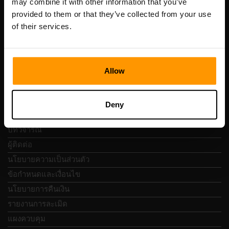
may combine it with other information that you’ve
เลขที่จดทะเบียน: 14652605
provided to them or that they’ve collected from your use
เลขที่ผู้เสียภาษี: EE102133820
of their services.
ที่อยู่: Harju maakond, Tallinn, Kesklinna linnaosa,
Vesivärava tn 50-201, 10152
Allow
การนำทางแบบรวดเร็ว
Deny
บทวิจารณ์
ผู้ติดต่อ
นโยบายความเป็นส่วนตัว
ข้อกำหนดและเงื่อนไข
นโยบายการคืนเงิน
รายงานการละเมิด
แผงควบคุม