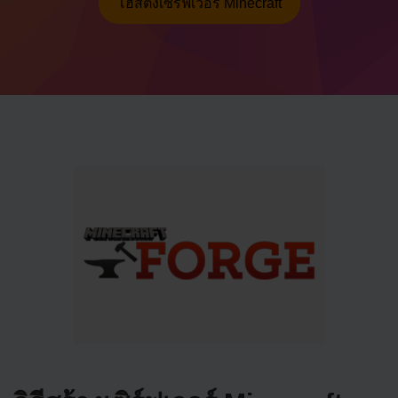
โฮสติ้งเซิร์ฟเวอร์ Minecraft