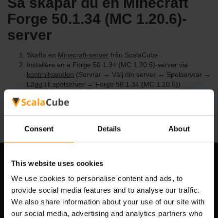
Så skapar du en Minecraft
Forge 50.1.34 (MC 1.20.6)-
server
Skaffa en
Minecraft-server
från ScalaCube
Installera en a Forge 50.1.34 (MC 1.20.6)-server via
kontrollpanelen
(Servrar → Välj din server → Spelservrar →
Lägg till spelserver → Forge 50.1.34 (MC 1.20.6))
Roa dig med att spela på servern!
Consent
Details
About
This website uses cookies
Vårt företag
We use cookies to personalise content and ads, to
provide social media features and to analyse our traffic.
We also share information about your use of our site with
Scalable Hosting Solutions OÜ
our social media, advertising and analytics partners who