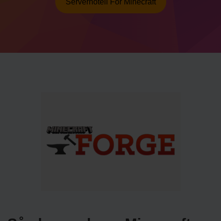
Serverhotell För Minecraft