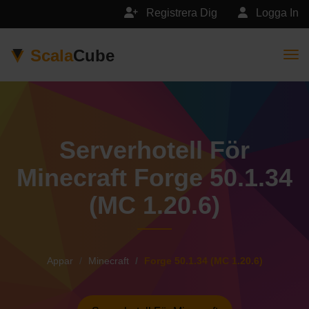
Registrera Dig
Logga In
Scala
Cube
Togg
Serverhotell För
Minecraft Forge 50.1.34
(MC 1.20.6)
Appar
Minecraft
Forge 50.1.34 (MC 1.20.6)