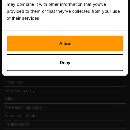
Registreringskod: 14652605
may combine it with other information that you’ve
Momsregistreringsnummer: EE102133820
provided to them or that they’ve collected from your use
Adress: Harju maakond, Tallinn, Kesklinna linnaosa,
of their services.
Vesivärava tn 50-201, 10152
Allow
Snabbnavigering
Deny
Recensioner
Kontakter
Sekretesspolicy
Villkor
Återbetalningspolicy
Anmäl missbruk
Kontrollpanel