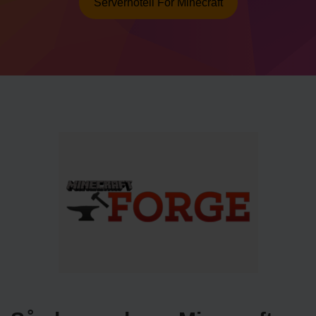
Serverhotell För Minecraft