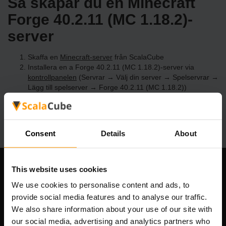
Så skapar du en Minecraft
Forge 40.2.11 (MC 1.18.2)-
server
Skaffa en
Minecraft-server
från ScalaCube
Installera en a Forge 40.2.11 (MC 1.18.2)-server via
kontrollpanelen
(Servrar → Välj din server → Spelservrar →
Lägg till spelserver → Forge 40.2.11 (MC 1.18.2))
Roa dig med att spela på servern!
Consent
Details
About
This website uses cookies
Vårt företag
We use cookies to personalise content and ads, to
provide social media features and to analyse our traffic.
We also share information about your use of our site with
Scalable Hosting Solutions OÜ
our social media, advertising and analytics partners who