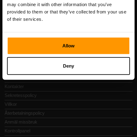
Registreringskod: 14652605
may combine it with other information that you’ve
Momsregistreringsnummer: EE102133820
provided to them or that they’ve collected from your use
Adress: Harju maakond, Tallinn, Kesklinna linnaosa,
of their services.
Vesivärava tn 50-201, 10152
Allow
Snabbnavigering
Deny
Recensioner
Kontakter
Sekretesspolicy
Villkor
Återbetalningspolicy
Anmäl missbruk
Kontrollpanel