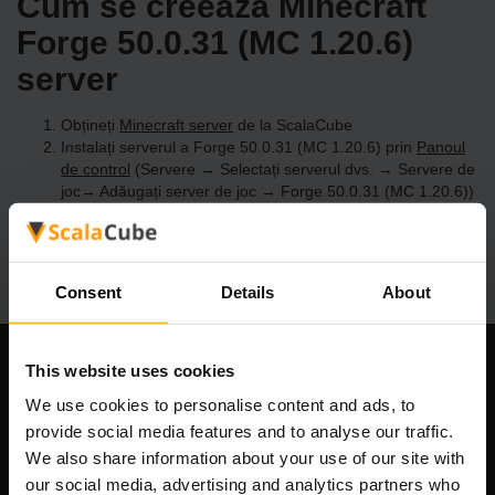
Cum se creează Minecraft
Forge 50.0.31 (MC 1.20.6)
server
Obțineți
Minecraft server
de la ScalaCube
Instalați serverul a Forge 50.0.31 (MC 1.20.6) prin
Panoul
de control
(Servere → Selectați serverul dvs. → Servere de
joc→ Adăugați server de joc → Forge 50.0.31 (MC 1.20.6))
Bucurați-vă de joc pe server!
Consent
Details
About
This website uses cookies
Compania noastră
We use cookies to personalise content and ads, to
provide social media features and to analyse our traffic.
We also share information about your use of our site with
Scalable Hosting Solutions OÜ
our social media, advertising and analytics partners who