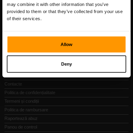
Cod de înregistrare: 14652605
may combine it with other information that you’ve
cod fiscal: EE102133820
provided to them or that they’ve collected from your use
Adresă: Harju maakond, Tallinn, Kesklinna linnaosa,
of their services.
Vesivärava tn 50-201, 10152
Allow
Navigare rapidă
Deny
Recenzii
Contacte
Politica de confidențialitate
Termeni și condiții
Politica de rambursare
Raportează abuz
Panou de control