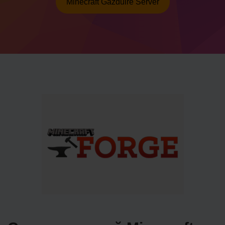
Minecraft Găzduire Server