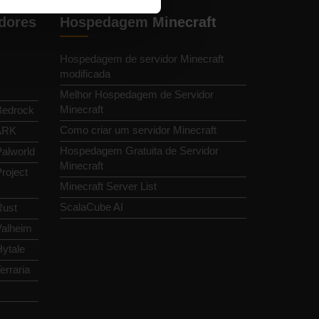
dores
Hospedagem Minecraft
Hospedagem de servidor Minecraft
modificada
Melhor Hospedagem de Servidor
Minecraft
Bedrock
Como criar um servidor Minecraft
 ARK
Hospedagem Gratuita de Servidor
alworld
Minecraft
roject
Minecraft Server List
ScalaCube AI
Rust
Valheim
ytale
erraria