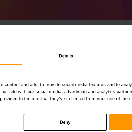
Como fazer o servidor
Details
(MC 1.20)
Obtenha o
servidor Minecraft
do ScalaCu
Instale o servidor a Forge 46.0.1 (MC 1.2
Selecione seu servidor → Servidores de j
e content and ads, to provide social media features and to analy
(MC 1.20))
 our site with our social media, advertising and analytics partn
Divirta-se jogando no servidor!
 provided to them or that they’ve collected from your use of their
Deny