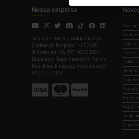
Nossa empresa
Naveg
Avaliaç
Contato
Scalable Hosting Solutions OÜ
Política
Código de Registo: 14652605
Número de IVA: EE102133820
Termos 
Endereço: Harju maakond, Tallinn,
Politica
Kesklinna linnaosa, Vesivärava tn
Denunci
50-201, 10152
Painel d
Suporte
Empreg
Apply f
Dedicat
Mapa do