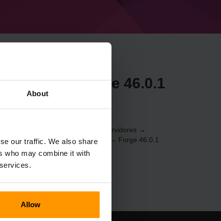
 Minecraft Forge 46.0.1
About
be
0) através do
Painel de Controle
(Servidores →
ogos → Adicionar servidor de jogos → Forge 46.0.1
se our traffic. We also share
ers who may combine it with
 services.
Allow