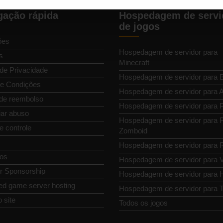
ação rápida
Hospedagem de servi
de jogos
ões
Hospedagem de servidor para
s
Minecraft
 de Privacidade
Hospedagem de servidor para 
e Condições
Hospedagem de servidor para
 de reembolso
Hospedagem de servidor para P
ar abuso
Hospedagem de servidor para P
e controle
Zomboid
Hospedagem de servidor para 
os
Hospedagem de servidor para 
or Sponsorship
Hospedagem de servidor para H
ed game server hosting
Hospedagem de servidor para T
 site
Todos os jogos