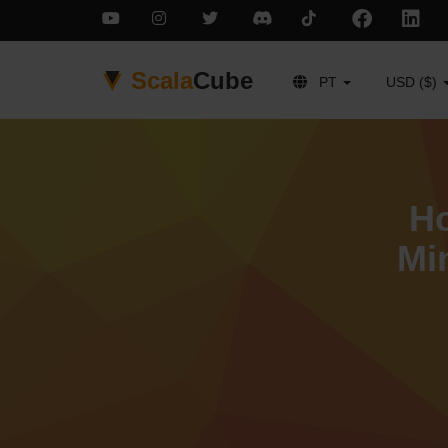
Scala
Cube
PT
USD ($)
Ho
Mi