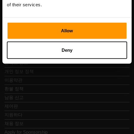
Vesivärava tn 50-201, 10152
of their services.
Allow
빠른 탐색
Deny
리뷰
콘택트 렌즈
개인 정보 정책
이용약관
환불 정책
남용 신고
제어판
지원하다
채용 정보
Apply for Sponsorship