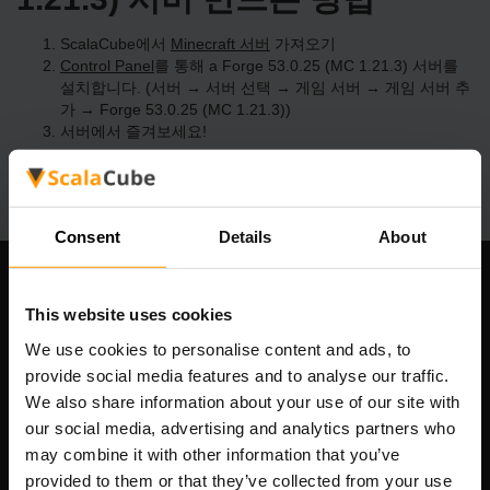
ScalaCube에서
Minecraft 서버
가져오기
Control Panel
를 통해 a Forge 53.0.25 (MC 1.21.3) 서버를
설치합니다. (서버 → 서버 선택 → 게임 서버 → 게임 서버 추
가 → Forge 53.0.25 (MC 1.21.3))
서버에서 즐겨보세요!
Consent
Details
About
우리 회사
This website uses cookies
We use cookies to personalise content and ads, to
provide social media features and to analyse our traffic.
Scalable Hosting Solutions OÜ
We also share information about your use of our site with
등록 코드: 14652605
our social media, advertising and analytics partners who
VAT 번호: EE102133820
may combine it with other information that you’ve
주소: Harju maakond, Tallinn, Kesklinna linnaosa,
provided to them or that they’ve collected from your use