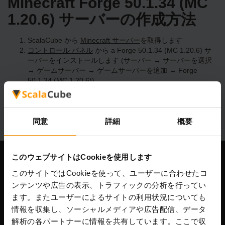
Minecraft Forge 50.1.34 (MC
1.20.6) サーバーの作成方法
ScalaCube から
Minecraft サーバー
を取得します
コントロール パネル
から a Forge 50.1.34 (MC 1.20.6) サ
ーバーをインストールします (サーバー → サーバーを選択
→ ゲームサーバー → ゲームサーバーを追加 → Forge
50.1.34 (MC 1.20.6))
サーバー上で楽しくプレイしてください!
同意
詳細
概要
このウェブサイトはCookieを使用します
当社
このサイトではCookieを使って、ユーザーに合わせたコ
ンテンツや広告の表示、トラフィックの分析を行ってい
ます。またユーザーによるサイトの利用状況についても
情報を収集し、ソーシャルメディアや広告配信、データ
Scalable Hosting Solutions OÜ
解析の各パートナーに情報を共有しています。ここで収
登録コード: 14652605