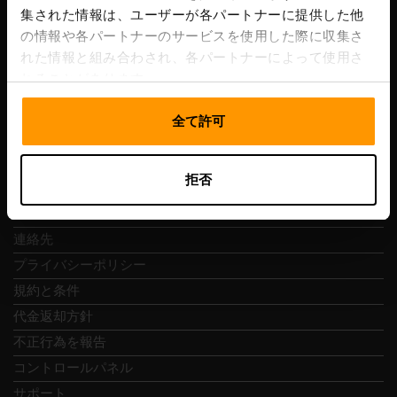
集された情報は、ユーザーが各パートナーに提供した他
VAT番号: EE102133820
の情報や各パートナーのサービスを使用した際に収集さ
住所: Harju maakond, Tallinn, Kesklinna linnaosa,
れた情報と組み合わされ、各パートナーによって使用さ
Vesivärava tn 50-201, 10152
れることがあります。
全て許可
クイックナビ
拒否
レビュー
連絡先
プライバシーポリシー
規約と条件
代金返却方針
不正行為を報告
コントロールパネル
サポート