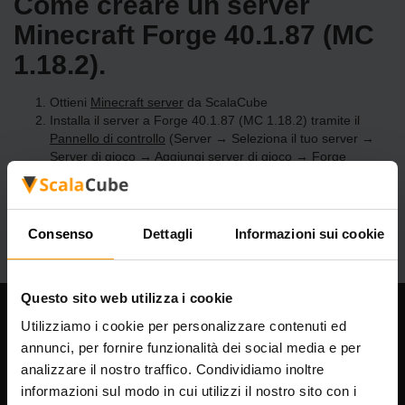
Come creare un server
Minecraft Forge 40.1.87 (MC
1.18.2).
Ottieni
Minecraft server
da ScalaCube
Installa il server a Forge 40.1.87 (MC 1.18.2) tramite il
Pannello di controllo
(Server → Seleziona il tuo server →
Server di gioco → Aggiungi server di gioco → Forge
40.1.87 (MC 1.18.2))
Divertiti a giocare sul server!
Consenso
Dettagli
Informazioni sui cookie
Questo sito web utilizza i cookie
Utilizziamo i cookie per personalizzare contenuti ed
La nostra azienda
annunci, per fornire funzionalità dei social media e per
analizzare il nostro traffico. Condividiamo inoltre
informazioni sul modo in cui utilizzi il nostro sito con i