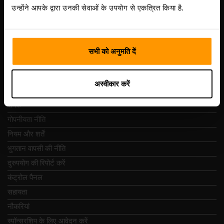
Vesivärava tn 50-201, 10152
उन्होंने आपके द्वारा उनकी सेवाओं के उपयोग से एकत्रित किया है.
सभी को अनुमति दें
त्वरित नेविगेशन
अस्वीकार करें
समीक्षा
संपर्क
गोपनीयता नीति
नियम और शर्तें
भुगतान वापसी की नीति
दुरुपयोग की रिपोर्ट करें
कंट्रोल पैनल
सहायता
नौकरियां
स्पॉन्सरशिप के लिए आवेदन करें