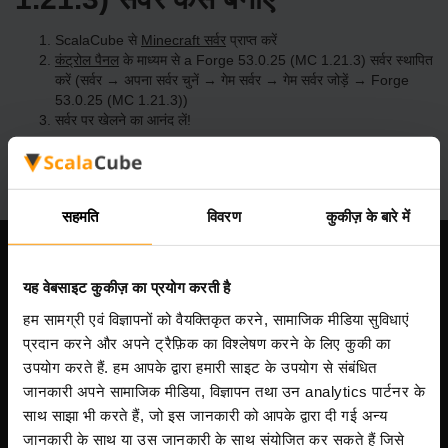
ScalaCube से
Minecraft सर्वर
प्राप्त करें
कंट्रोल पैनल
के माध्यम से a Forge 53.0.25 (MC 1.21.3) सर्वर स्थापित
करें (सर्वर → अपना सर्वर चुनें → गेम सर्वर → गेम सर्वर जोड़ें → Forge
53.0.25 (MC 1.21.3))
सर्वर पर खेलने का आनंद लें!
सहमति
विवरण
कुकीज़ के बारे में
हमारी कंपनी
यह वेबसाइट कुकीज़ का प्रयोग करती है
हम सामग्री एवं विज्ञापनों को वैयक्तिकृत करने, सामाजिक मीडिया सुविधाएं
प्रदान करने और अपने ट्रैफ़िक का विश्लेषण करने के लिए कुकी का
Scalable Hosting Solutions OÜ
उपयोग करते हैं. हम आपके द्वारा हमारी साइट के उपयोग से संबंधित
पंजीकरण कोड: 14652605
जानकारी अपने सामाजिक मीडिया, विज्ञापन तथा उन analytics पार्टनर के
VAT संख्या: EE102133820
साथ साझा भी करते हैं, जो इस जानकारी को आपके द्वारा दी गई अन्य
पता: Harju maakond, Tallinn, Kesklinna linnaosa,
जानकारी के साथ या उस जानकारी के साथ संयोजित कर सकते हैं जिसे