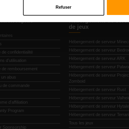
Refuser
ation rapide
Hébergement de serv
de jeux
taires
Hébergement de serveur Minecr
s
Hébergement de serveur Bedro
e de confidentialité
Hébergement de serveur ARK
ns d'utilisation
Hébergement de serveur Palwor
ue de remboursement
Hébergement de serveur Projec
r un abus
Zomboid
u de commande
Hébergement de serveur Rust
Hébergement de serveur Valhe
e d'affiliation
Hébergement de serveur Hytale
nty Program
Hébergement de serveur Terrar
Tous les jeux
or Sponsorship