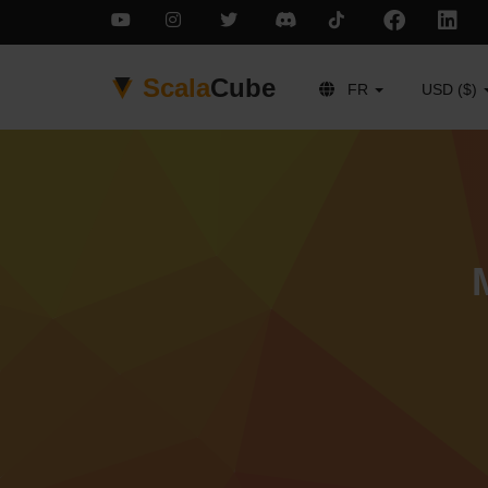
Scala
Cube
FR
USD ($)