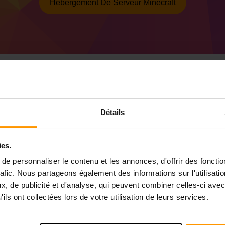
Hébergement De Serveur Minecraft
Comment créer un se
Détails
53.0.25 (MC 1.21.3)
Obtenez
le serveur Minecraft
de ScalaCu
ies.
Installez le serveur a Forge 53.0.25 (MC 1
e personnaliser le contenu et les annonces, d'offrir des fonctio
Sélectionnez votre serveur → Serveurs de
(MC 1.21.3))
rafic. Nous partageons également des informations sur l'utilisati
Profitez de jouer sur le serveur!
, de publicité et d'analyse, qui peuvent combiner celles-ci avec
ils ont collectées lors de votre utilisation de leurs services.