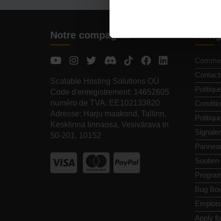
Notre compagnie
Navig
Commen
Contact
Scalable Hosting Solutions OÜ
Politiqu
Code d'enregistrement: 14652605
numéro de TVA: EE102133820
Conditio
Adresse: Harju maakond, Tallinn,
Politiq
Kesklinna linnaosa, Vesivärava tn
Signale
50-201, 10152
Pannea
Soutien
Programm
Bug Bou
Emplois
Apply f