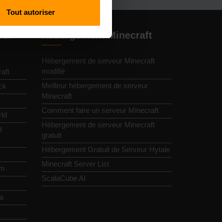
Tout autoriser
eur
Hébergement Minecraft
Hébergement de serveur Minecraft
modifié
aft
Meilleur hébergement de serveur
ck
Minecraft
Comment faire un serveur Minecraft
ld
Hébergement de serveur Minecraft
t
gratuit
Hébergement Gratuit de Serveur Hytale
Minecraft Server List
im
ScalaCube AI
ia