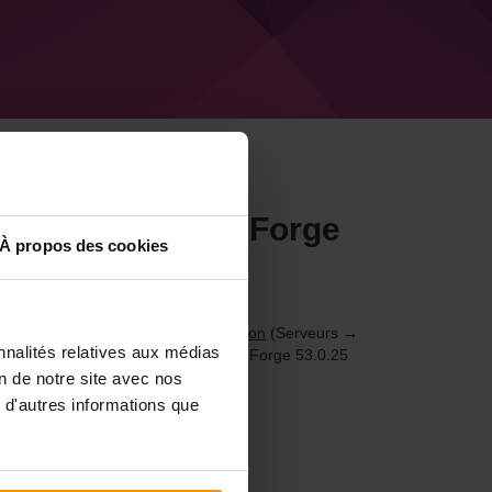
rveur Minecraft Forge
À propos des cookies
be
.21.3) via le
Panneau de configuration
(Serveurs →
nnalités relatives aux médias
 jeu → Ajouter un serveur de jeu → Forge 53.0.25
on de notre site avec nos
 d'autres informations que