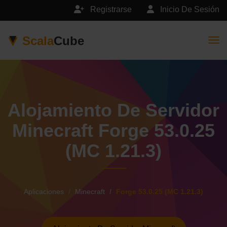
Registrarse
Inicio De Sesión
Scala
Cube
Togg
Alojamiento De Servidor
Minecraft Forge 53.0.25
(MC 1.21.3)
Aplicaciones
Minecraft
Forge 53.0.25 (MC 1.21.3)