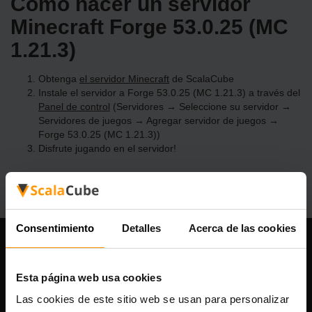
Cómo hacer un servidor
Minecraft Forge 53.0.25 (MC
1.21.3)
Obtenga
el servidor Minecraft
de ScalaCube
Instale el servidor a Forge 53.0.25 (MC 1.21.3) a través del
Panel de control
(Servidores → Seleccione su servidor →
Servidores de juegos → Agregar servidor de juegos →
Forge 53.0.25 (MC 1.21.3))
Disfrute jugando en el servidor!
Consentimiento
Detalles
Acerca de las cookies
Nuestra compañía
Esta página web usa cookies
Las cookies de este sitio web se usan para personalizar