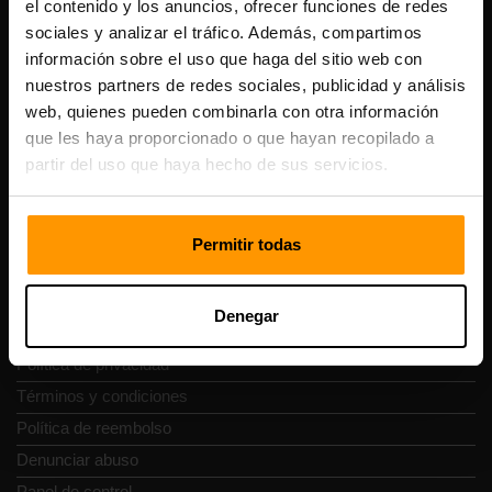
el contenido y los anuncios, ofrecer funciones de redes
Scalable Hosting Solutions OÜ
sociales y analizar el tráfico. Además, compartimos
Código de registro: 14652605
información sobre el uso que haga del sitio web con
Número de IVA: EE102133820
Dirección: Harju maakond, Tallinn, Kesklinna linnaosa,
nuestros partners de redes sociales, publicidad y análisis
Vesivärava tn 50-201, 10152
web, quienes pueden combinarla con otra información
que les haya proporcionado o que hayan recopilado a
partir del uso que haya hecho de sus servicios.
Navegación rápida
Permitir todas
Reseñas
Denegar
Contacto
Política de privacidad
Términos y condiciones
Política de reembolso
Denunciar abuso
Panel de control