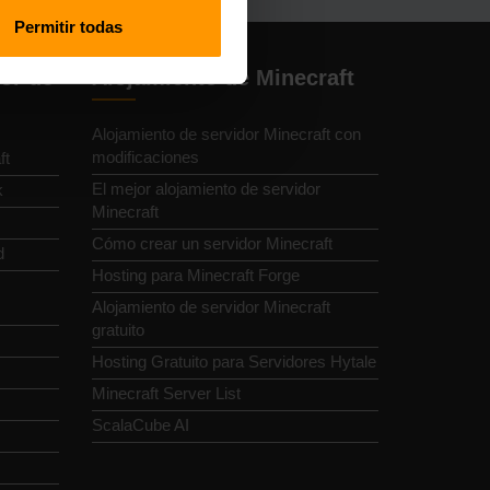
Permitir todas
or de
Alojamiento de Minecraft
Alojamiento de servidor Minecraft con
modificaciones
ft
El mejor alojamiento de servidor
k
Minecraft
Cómo crear un servidor Minecraft
d
Hosting para Minecraft Forge
Alojamiento de servidor Minecraft
gratuito
Hosting Gratuito para Servidores Hytale
Minecraft Server List
ScalaCube AI