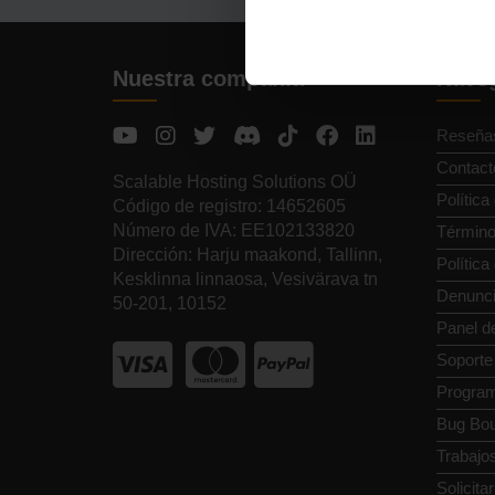
Nuestra compañía
Naveg
Reseña
Contact
Scalable Hosting Solutions OÜ
Política
Código de registro: 14652605
Número de IVA: EE102133820
Término
Dirección: Harju maakond, Tallinn,
Polític
Kesklinna linnaosa, Vesivärava tn
Denunci
50-201, 10152
Panel de
Soporte
Programa
Bug Bou
Trabajo
Solicita