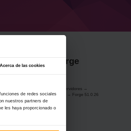
or Minecraft Forge
Acerca de las cookies
be
21) a través del
Panel de control
(Servidores →
 funciones de redes sociales
juegos → Agregar servidor de juegos → Forge 51.0.26
con nuestros partners de
ue les haya proporcionado o