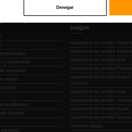
Denegar
ación rápida
Alojamiento de servid
juegos
s
Alojamiento de servidor Minecra
o
Alojamiento de servidor Bedroc
 de privacidad
Alojamiento de servidor ARK
s y condiciones
Alojamiento de servidor Palworl
a de reembolso
Alojamiento de servidor Project
ar abuso
Zomboid
 control
Alojamiento de servidor Rust
Alojamiento de servidor Valheim
 de afiliación
Alojamiento de servidor Hytale
nty Program
Alojamiento de servidor Terraria
s
Todos los juegos
r patrocinio