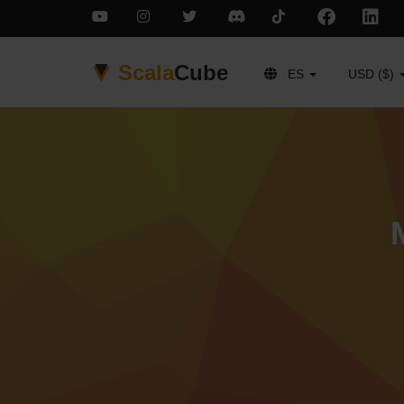
Scala
Cube
ES
USD ($)