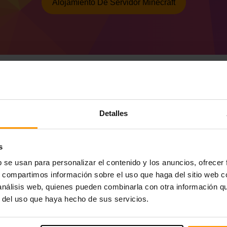
Alojamiento De Servidor Minecraft
Cómo hacer un servid
Detalles
51.0.26 (MC 1.21)
Obtenga
el servidor Minecraft
de ScalaCu
s
Instale el servidor a Forge 51.0.26 (MC 1.
b se usan para personalizar el contenido y los anuncios, ofrecer
Seleccione su servidor → Servidores de 
(MC 1.21))
s, compartimos información sobre el uso que haga del sitio web 
Disfrute jugando en el servidor!
 análisis web, quienes pueden combinarla con otra información q
r del uso que haya hecho de sus servicios.