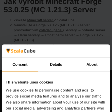
Jak vyrobit Minecraft Forge
53.0.25 (MC 1.21.3) Server
Získejte
Minecraft server
Z ScalaCube
Nainstalujte a Forge 53.0.25 (MC 1.21.3) server
prostřednictvím
ovládací panel
(Servery → Vyberte server
→ Herní servery → Přidat herní server → Forge 53.0.25
(MC 1.21.3))
Užijte si hraní na serveru!
Consent
Details
About
This website uses cookies
Naše společnost
We use cookies to personalise content and ads, to
provide social media features and to analyse our traffic.
We also share information about your use of our site with
Scalable Hosting Solutions OÜ
our social media, advertising and analytics partners who
IČO: 14652605