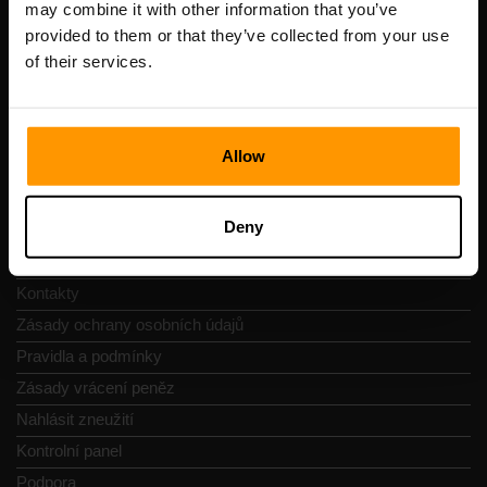
may combine it with other information that you’ve
DIČ: EE102133820
provided to them or that they’ve collected from your use
Adresa: Harju maakond, Tallinn, Kesklinna linnaosa,
of their services.
Vesivärava tn 50-201, 10152
Allow
Navigace
Deny
Recenze
Kontakty
Zásady ochrany osobních údajů
Pravidla a podmínky
Zásady vrácení peněz
Nahlásit zneužití
Kontrolní panel
Podpora