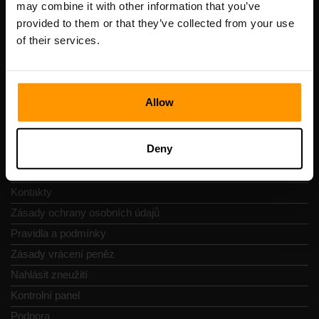
may combine it with other information that you’ve
DIČ: EE102133820
provided to them or that they’ve collected from your use
Adresa: Harju maakond, Tallinn, Kesklinna linnaosa,
of their services.
Vesivärava tn 50-201, 10152
Allow
Navigace
Deny
Recenze
Kontakty
Zásady ochrany osobních údajů
Pravidla a podmínky
Zásady vrácení peněz
Nahlásit zneužití
Kontrolní panel
Podpora