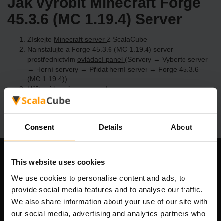
Jak vyrobit Minecraft Forge
45.3.6 (MC 1.19.4) Server
Získejte
Minecraft server
Z ScalaCube
Nainstalujte a Forge 45.3.6 (MC 1.19.4) server
prostřednictvím
ovládací panel
(Servery → Vyberte server
→ Herní servery → Přidat herní server → Forge 45.3.6
(MC 1.19.4))
Užijte si hraní na serveru!
Consent
Details
About
This website uses cookies
Naše společnost
We use cookies to personalise content and ads, to
provide social media features and to analyse our traffic.
We also share information about your use of our site with
Scalable Hosting Solutions OÜ
our social media, advertising and analytics partners who
IČO: 14652605