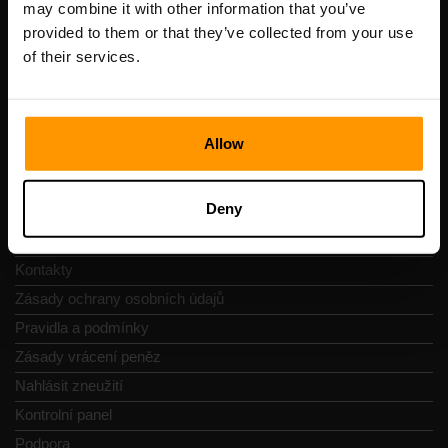
may combine it with other information that you’ve
DIČ: EE102133820
provided to them or that they’ve collected from your use
Adresa: Harju maakond, Tallinn, Kesklinna linnaosa,
of their services.
Vesivärava tn 50-201, 10152
Allow
Navigace
Deny
Recenze
Kontakty
Zásady ochrany osobních údajů
Pravidla a podmínky
Zásady vrácení peněz
Nahlásit zneužití
Kontrolní panel
Podpora