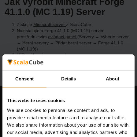
Jak vyrobit Minecraft Forge
41.1.0 (MC 1.19) Server
Získejte
Minecraft server
Z ScalaCube
Nainstalujte a Forge 41.1.0 (MC 1.19) server
prostřednictvím
ovládací panel
(Servery → Vyberte server
→ Herní servery → Přidat herní server → Forge 41.1.0
(MC 1.19))
Užijte si hraní na serveru!
Consent
Details
About
This website uses cookies
Naše společnost
We use cookies to personalise content and ads, to
provide social media features and to analyse our traffic.
We also share information about your use of our site with
Scalable Hosting Solutions OÜ
our social media, advertising and analytics partners who
IČO: 14652605