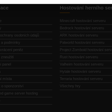
gace
Hostování herního se
e
Minecraft hostování serveru
y
Bedrock hostování serveru
ochrany osobních údajů
ARK hostování serveru
a a podmínky
Palworld hostování serveru
vrácení peněz
Project Zomboid hostování serv
 zneužití
Rust hostování serveru
í panel
Valheim hostování serveru
a
Hytale hostování serveru
í místa
Terraria hostování serveru
 o sponzorství
Všechny hry
ed game server hosting
p