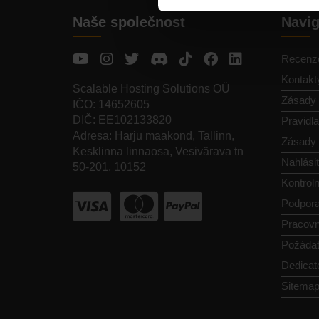
Naše společnost
Navi
Recenz
Kontakt
Scalable Hosting Solutions OÜ
Zásady 
IČO: 14652605
DIČ: EE102133820
Pravidl
Adresa: Harju maakond, Tallinn,
Zásady 
Kesklinna linnaosa, Vesivärava tn
Nahlásit
50-201, 10152
Kontroln
Podpor
Pracovn
Požádat
Dedicat
Sitema