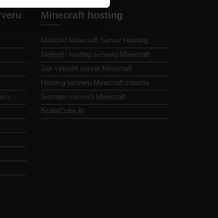
rveru
Minecraft hosting
Modded Minecraft Server Hosting
Nejlepší hosting serveru Minecraft
Jak vytvořit server Minecraft
Hosting serveru Minecraft zdarma
eru
Seznam serverů Minecraft
ScalaCube AI