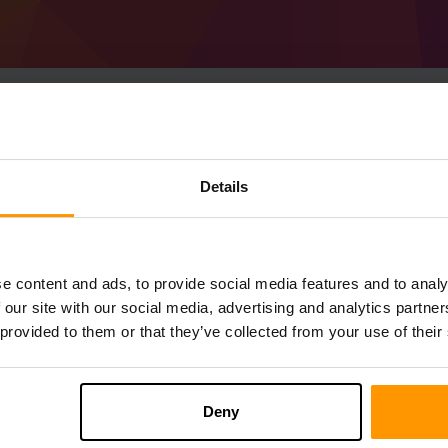
Jak vyrobit Minecraft
Details
Server
Získejte
Minecraft server
Z ScalaCube
Nainstalujte a Forge 41.0.78 (MC 1.19) s
e content and ads, to provide social media features and to analy
Vyberte server → Herní servery → Přidat 
 our site with our social media, advertising and analytics partn
Užijte si hraní na serveru!
 provided to them or that they’ve collected from your use of their
Deny