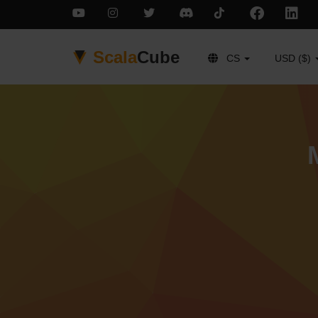
Scala
Cube
CS
USD ($)