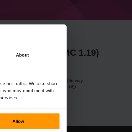
 Forge 41.0.78 (MC 1.19)
About
erver prostřednictvím
ovládací panel
(Servery →
se our traffic. We also share
herní server → Forge 41.0.78 (MC 1.19))
ers who may combine it with
 services.
Allow