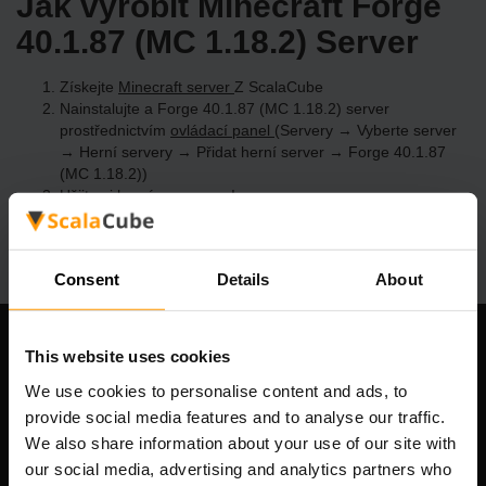
Jak vyrobit Minecraft Forge
40.1.87 (MC 1.18.2) Server
Získejte
Minecraft server
Z ScalaCube
Nainstalujte a Forge 40.1.87 (MC 1.18.2) server
prostřednictvím
ovládací panel
(Servery → Vyberte server
→ Herní servery → Přidat herní server → Forge 40.1.87
(MC 1.18.2))
Užijte si hraní na serveru!
Consent
Details
About
This website uses cookies
Naše společnost
We use cookies to personalise content and ads, to
provide social media features and to analyse our traffic.
We also share information about your use of our site with
Scalable Hosting Solutions OÜ
our social media, advertising and analytics partners who
IČO: 14652605