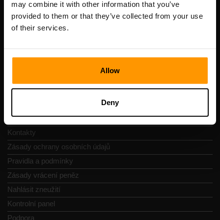
may combine it with other information that you’ve
DIČ: EE102133820
provided to them or that they’ve collected from your use
Adresa: Harju maakond, Tallinn, Kesklinna linnaosa,
of their services.
Vesivärava tn 50-201, 10152
Allow
Navigace
Deny
Recenze
Kontakty
Zásady ochrany osobních údajů
Pravidla a podmínky
Zásady vrácení peněz
Nahlásit zneužití
Kontrolní panel
Podpora