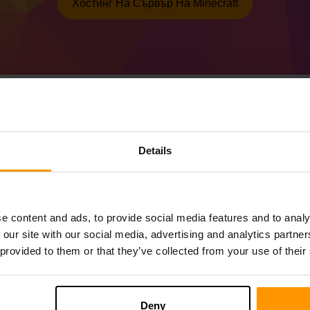
Хостинг На Сървър На Minecraft
Как да направите Min
Details
(MC 1.20.6) сървър
Вземете
Minecraft сървър
от ScalaCube
Инсталирайте сървъра на a Forge 50.1.
e content and ads, to provide social media features and to analy
Изберете вашия сървър → Сървъри за и
 our site with our social media, advertising and analytics partn
(MC 1.20.6))
 provided to them or that they’ve collected from your use of their
Приятна игра на сървъра!
Deny