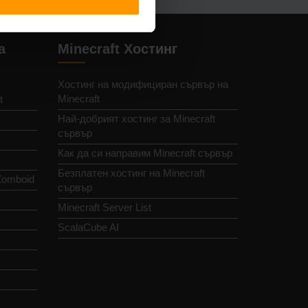
а
Minecraft Хостинг
Хостинг на модифициран сървър на
Minecraft
t
Най-добрият хостинг за Minecraft
сървър
Как да си направим Minecraft сървър
Безплатен хостинг на Minecraft
Zomboid
сървър
Minecraft Server List
ScalaCube AI