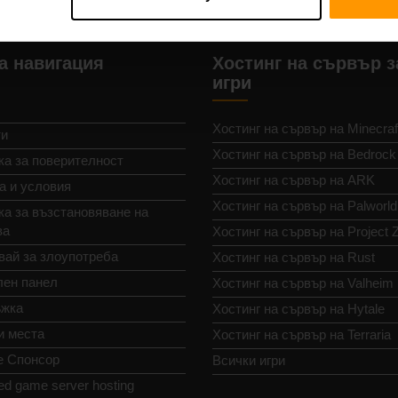
а навигация
Хостинг на сървър з
игри
Хостинг на сървър на Minecraf
ти
Хостинг на сървър на Bedrock
ка за поверителност
Хостинг на сървър на ARK
а и условия
Хостинг на сървър на Palworld
а за възстановяване на
ва
Хостинг на сървър на Project 
вай за злоупотреба
Хостинг на сървър на Rust
лен панел
Хостинг на сървър на Valheim
жка
Хостинг на сървър на Hytale
и места
Хостинг на сървър на Terraria
е Спонсор
Всички игри
ed game server hosting