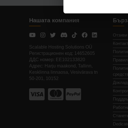
Нашата компания
Бърз
Отзиви
Контак
Scalable Hosting Solutions OÜ
Полити
Регистрационен код: 14652605
ДДС номер: EE102133820
Правил
Адрес: Harju maakond, Tallinn,
Политик
Kesklinna linnaosa, Vesivärava tn
средст
50-201, 10152
Доклад
Контро
Поддръ
Работн
Станет
Dedicat