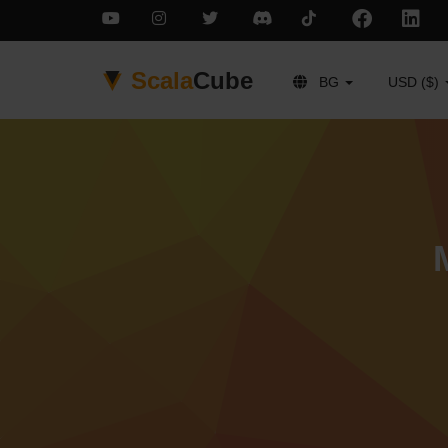
Scala
Cube
BG
USD ($)